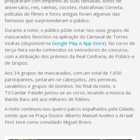
prepararam com empenho as suas fantasias. Bolos de
aniversário, reis, rainhas, cocotes, matrafonas Corneta,
películas de filmes e fotos antigas foram algumas das
fantasias que surpreenderam o público.
Durante a noite, o público pôde votar nos seus grupos de
mascarados favoritos na aplicação do Carnaval de Torres
Vedras (disponível na
Google Play
e
App Store
). No corso de
terça-feira serão conhecidos os vencedores do concurso,
com a atribuição dos prémios da Real Confraria, do Público e
de Grupos.
Aos 34 grupos de mascarados, com um total de 1.650
participantes, juntaram-se cabeçudos, zés-pereiras,
cavalinhos e grupos de bombos. No final da noite, o
Tó'Candar Paladin juntou-se ao corso, levando a música da
Banda Baco até aos milhares de foliões.
A noite continuou nos quatro palcos espalhados pela Cidade,
sendo que na Praça Doutor Alberto Manuel Avelino o Arraial
Fest teve como convidado Miguel Bravo.