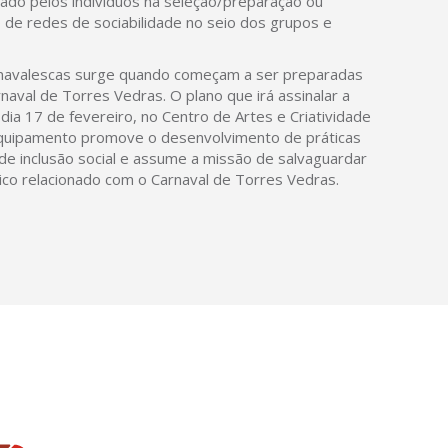
izado pelos indivíduos na seleção/preparação ou
o de redes de sociabilidade no seio dos grupos e
navalescas surge quando começam a ser preparadas
val de Torres Vedras. O plano que irá assinalar a
ia 17 de fevereiro, no Centro de Artes e Criatividade
quipamento promove o desenvolvimento de práticas
 de inclusão social e assume a missão de salvaguardar
tico relacionado com o Carnaval de Torres Vedras.