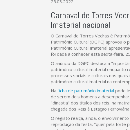
25.03.2022
Carnaval de Torres Vedr
Imaterial nacional
O Carnaval de Torres Vedras é Patrimóni
Património Cultural (DGPC) aprovou o p
Património Cultural Imaterial apresent
foi dada a conhecer esta sexta-feira, 2
O anúncio da DGPC destaca a "importân
património cultural imaterial enquanto
processos sociais e culturais nos quai
património cultural imaterial na contem
Na
ficha de património imaterial
pode le
de serem dois homens a desempenhar os
"dinastia" dos títulos dos reis, na matr
chegada dos Reis à Estação Ferroviária
O registo realça, ainda, o envolviment
reprodução da festa, "quer pela forte p