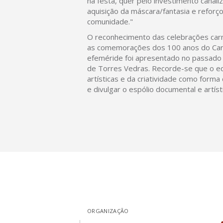
na festa, quer pelo investimento canal
aquisição da máscara/fantasia e reforç
comunidade."
O reconhecimento das celebrações car
as comemorações dos 100 anos do Carna
efeméride foi apresentado no passado d
de Torres Vedras. Recorde-se que o e
artísticas e da criatividade como forma
e divulgar o espólio documental e artís
ORGANIZAÇÃO