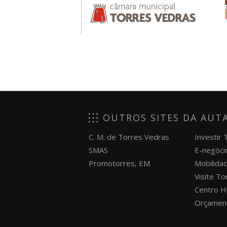
OUTROS SITES DA AUT
C. M. de Torres Vedras
Investir
SMAS
E-negóci
Promotorres, EM
Mobilida
Visite T
Centro H
Orçament