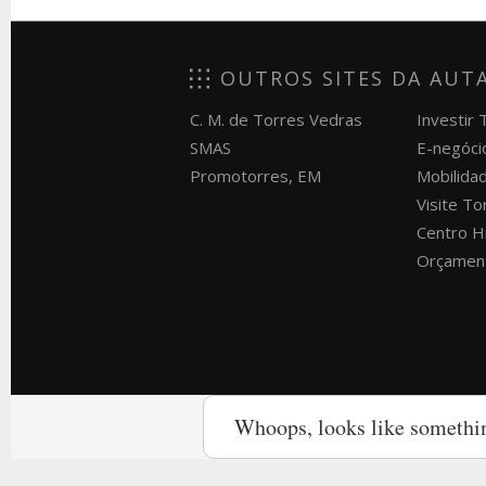
OUTROS SITES DA AUT
C. M. de Torres Vedras
Investir
SMAS
E-negóci
Promotorres, EM
Mobilida
Visite T
Centro H
Orçament
Whoops, looks like somethi