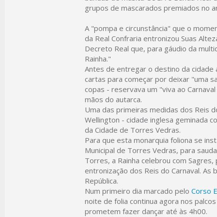
grupos de mascarados premiados no a
A "pompa e circunstância" que o moment
da Real Confraria entronizou Suas Altez
Decreto Real que, para gáudio da multi
Rainha."
Antes de entregar o destino da cidade 
cartas para começar por deixar "uma sa
copas - reservava um "viva ao Carnava
mãos do autarca.
Uma das primeiras medidas dos Reis do
Wellington - cidade inglesa geminada c
da Cidade de Torres Vedras.
Para que esta monarquia foliona se ins
Municipal de Torres Vedras, para sauda
Torres, a Rainha celebrou com Sagres, 
entronização dos Reis do Carnaval. As 
República.
Num primeiro dia marcado pelo
Corso E
noite de folia continua agora nos palcos
prometem fazer dançar até às 4h00.