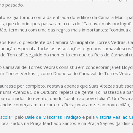
no passado.
o exigia tomou conta da entrada do edifício da Câmara Municipa
as, que de príncipes passaram a reis do "Carnaval mais português
dão, terminou com uma das regras mais importantes: "continua a 
aos Reis, o presidente da Câmara Municipal de Torres Vedras, Ca
udação especial a todas as associações e grupos carnavalescos." 
l de Torres!", seguido do momento em que os Reis do Carnaval 
 Carnaval de Torres Vedras consistiu em condecorar Janet Lloyd
om Torres Vedras -, como Duquesa do Carnaval de Torres Vedras.
taurasse por completo, restava apenas que Suas Altezas subisse
r uma Avenida 5 de Outubro repleta de gente. Foi hasteada a ban
patrocinador do evento, dando "banho ao povo folião". Um "viva a
bandas começaram a tocar e os Reis juntaram-se ao povo folião, 
scolar
, pelo
Baile de Máscaras Tradição
e pela
Vistoria Real ao C
 localizados na Praça Machado Santos e na Praça Sagres (Jardins d