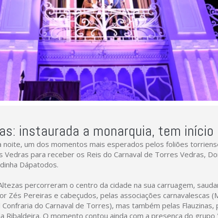
as: instaurada a monarquia, tem início 
a noite, um dos momentos mais esperados pelos foliões torrien
res Vedras para receber os Reis do Carnaval de Torres Vedras, D
fadinha Dápatodos.
ltezas percorreram o centro da cidade na sua carruagem, sauda
 Zés Pereiras e cabeçudos, pelas associações carnavalescas (M
l Confraria do Carnaval de Torres), mas também pelas Flauzinas, 
 Ribaldeira. O momento contou ainda com a presença do grupo "