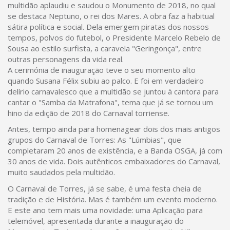
multidão aplaudiu e saudou o Monumento de 2018, no qual
se destaca Neptuno, o rei dos Mares. A obra faz a habitual
sátira política e social. Dela emergem piratas dos nossos
tempos, polvos do futebol, o Presidente Marcelo Rebelo de
Sousa ao estilo surfista, a caravela "Geringonça", entre
outras personagens da vida real.
A cerimónia de inauguração teve o seu momento alto
quando Susana Félix subiu ao palco. E foi em verdadeiro
delírio carnavalesco que a multidão se juntou à cantora para
cantar o "Samba da Matrafona", tema que já se tornou um
hino da edição de 2018 do Carnaval torriense.
Antes, tempo ainda para homenagear dois dos mais antigos
grupos do Carnaval de Torres: As "Lúmbias", que
completaram 20 anos de existência, e a Banda OSGA, já com
30 anos de vida. Dois autênticos embaixadores do Carnaval,
muito saudados pela multidão.
O Carnaval de Torres, já se sabe, é uma festa cheia de
tradição e de História. Mas é também um evento moderno.
E este ano tem mais uma novidade: uma Aplicação para
telemóvel, apresentada durante a inauguração do